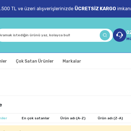
1.500 TL ve üzeri alışverişlerinizde
ÜCRETSİZ KARGO
imkanı
0
Mü
nler
Çok Satan Ürünler
Markalar
e
iler
En çok satanlar
Ürün adı (A-Z)
Ürün adı (Z-A)