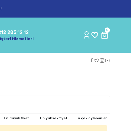
!
0
212 285 12 12
şteri Hizmetleri
En düşük fiyat
En yüksek fiyat
En çok oylananlar