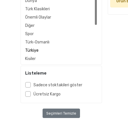
Dünya
Ürün 
Türk Klasikleri
Önemli Olaylar
Diğer
Spor
Türk-Osmanlı
Türkiye
Kişiler
Yerel Tarih
Listeleme
Hatıralar
Sosyal Tarih
Sadece stoktakileri göster
Seyahatname
Ücretsiz Kargo
Kuram
Bölgeler-Ülkeler
Seçimleri Temizle
Medeniyetler