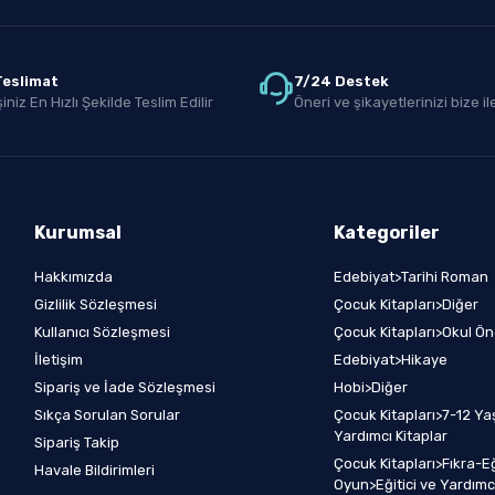
 Teslimat
7/24 Destek
iniz En Hızlı Şekilde Teslim Edilir
Öneri ve şikayetlerinizi bize ile
Kurumsal
Kategoriler
Hakkımızda
Edebiyat>Tarihi Roman
Gizlilik Sözleşmesi
Çocuk Kitapları>Diğer
Kullanıcı Sözleşmesi
Çocuk Kitapları>Okul Ön
İletişim
Edebiyat>Hikaye
Sipariş ve İade Sözleşmesi
Hobi>Diğer
Sıkça Sorulan Sorular
Çocuk Kitapları>7-12 Yaş
Yardımcı Kitaplar
Sipariş Takip
Çocuk Kitapları>Fıkra-E
Havale Bildirimleri
Oyun>Eğitici ve Yardımcı