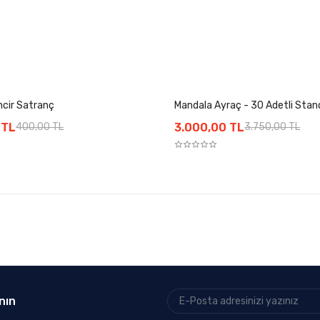
ncir Satranç
Mandala Ayraç - 30 Adetli Stan
 TL
400,00 TL
3.000,00 TL
3.750,00 TL
nın