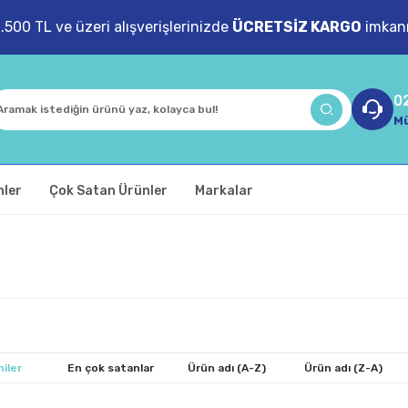
1.500 TL ve üzeri alışverişlerinizde
ÜCRETSİZ KARGO
imkanı
0
Mü
nler
Çok Satan Ürünler
Markalar
iler
En çok satanlar
Ürün adı (A-Z)
Ürün adı (Z-A)