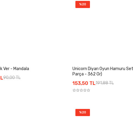
%20
k Ver - Mandala
Unicorn Diyarı Oyun Hamuru Set
Parça - 362 Gr)
TL
90,00 TL
153,50 TL
191,88 TL
%20