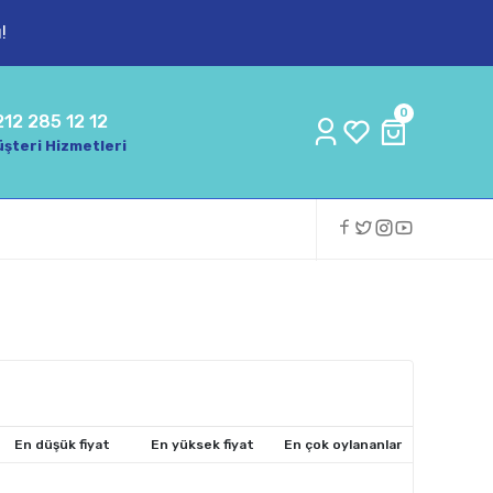
!
0
212 285 12 12
şteri Hizmetleri
En düşük fiyat
En yüksek fiyat
En çok oylananlar