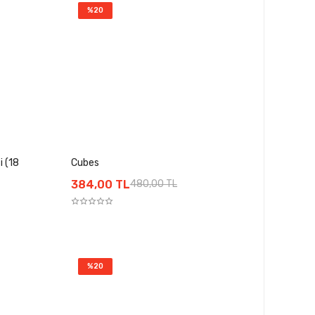
%20
i (18
Cubes
384,00 TL
480,00 TL
%20