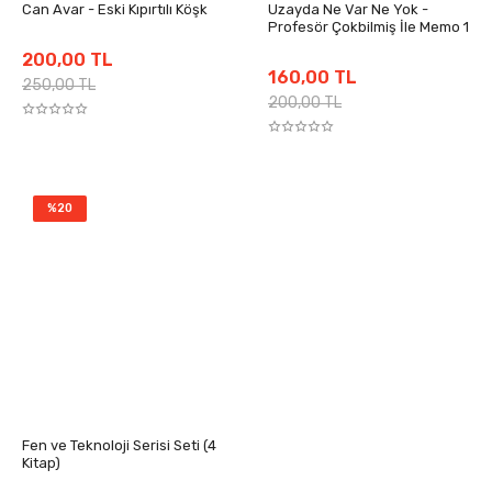
Can Avar - Eski Kıpırtılı Köşk
Uzayda Ne Var Ne Yok -
Profesör Çokbilmiş İle Memo 1
200,00 TL
160,00 TL
250,00 TL
200,00 TL
%20
Fen ve Teknoloji Serisi Seti (4
Kitap)