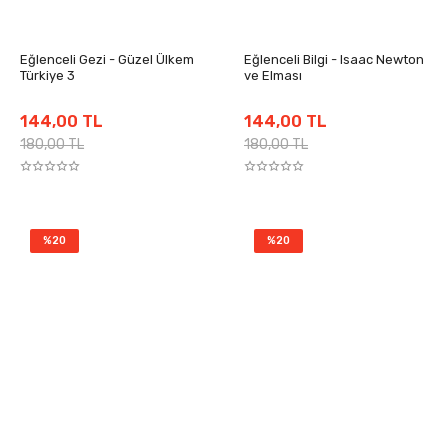
Eğlenceli Gezi - Güzel Ülkem
Eğlenceli Bilgi - Isaac Newton
Türkiye 3
ve Elması
144,00 TL
144,00 TL
180,00 TL
180,00 TL
%20
%20