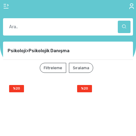
Psikoloji>Psikolojik Danışma
Filtreleme
Sıralama
%20
%20