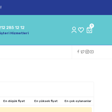
!
0
212 285 12 12
şteri Hizmetleri
En düşük fiyat
En yüksek fiyat
En çok oylananlar