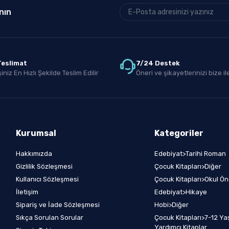
nın
 Teslimat
7/24 Destek
iniz En Hızlı Şekilde Teslim Edilir
Öneri ve şikayetlerinizi bize ile
Kurumsal
Kategoriler
Hakkımızda
Edebiyat>Tarihi Roman
Gizlilik Sözleşmesi
Çocuk Kitapları>Diğer
Kullanıcı Sözleşmesi
Çocuk Kitapları>Okul Ön
İletişim
Edebiyat>Hikaye
Sipariş ve İade Sözleşmesi
Hobi>Diğer
Sıkça Sorulan Sorular
Çocuk Kitapları>7-12 Yaş
Yardımcı Kitaplar