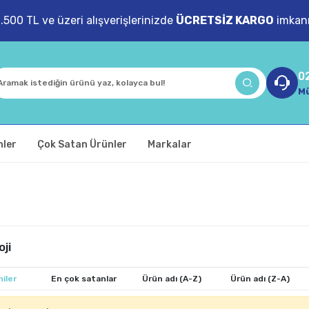
1.500 TL ve üzeri alışverişlerinizde
ÜCRETSİZ KARGO
imkanı
0
Mü
nler
Çok Satan Ürünler
Markalar
oji
iler
En çok satanlar
Ürün adı (A-Z)
Ürün adı (Z-A)