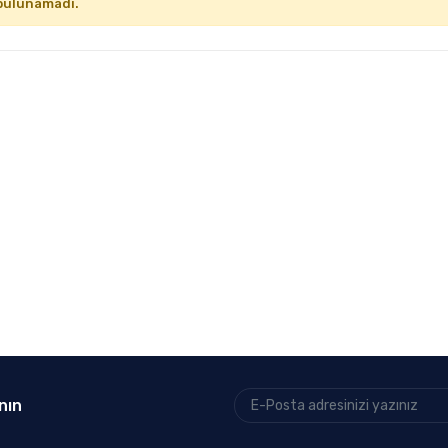
bulunamadı.
nın