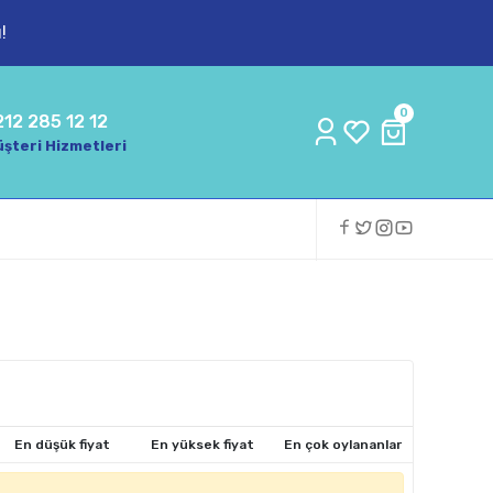
!
0
212 285 12 12
şteri Hizmetleri
En düşük fiyat
En yüksek fiyat
En çok oylananlar