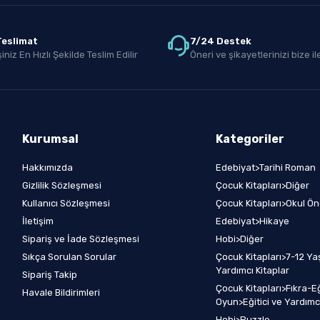
 Teslimat
7/24 Destek
iniz En Hızlı Şekilde Teslim Edilir
Öneri ve şikayetlerinizi bize ile
Kurumsal
Kategoriler
Hakkımızda
Edebiyat>Tarihi Roman
Gizlilik Sözleşmesi
Çocuk Kitapları>Diğer
Kullanıcı Sözleşmesi
Çocuk Kitapları>Okul Ön
İletişim
Edebiyat>Hikaye
Sipariş ve İade Sözleşmesi
Hobi>Diğer
Sıkça Sorulan Sorular
Çocuk Kitapları>7-12 Yaş
Yardımcı Kitaplar
Sipariş Takip
Çocuk Kitapları>Fıkra-E
Havale Bildirimleri
Oyun>Eğitici ve Yardımcı
Hobi>Puzzle