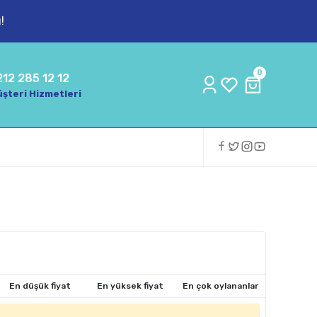
!
0
212 285 12 12
şteri Hizmetleri
En düşük fiyat
En yüksek fiyat
En çok oylananlar