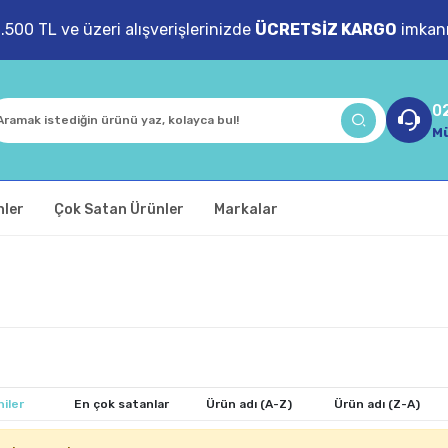
1.500 TL ve üzeri alışverişlerinizde
ÜCRETSİZ KARGO
imkanı
0
Mü
nler
Çok Satan Ürünler
Markalar
iler
En çok satanlar
Ürün adı (A-Z)
Ürün adı (Z-A)