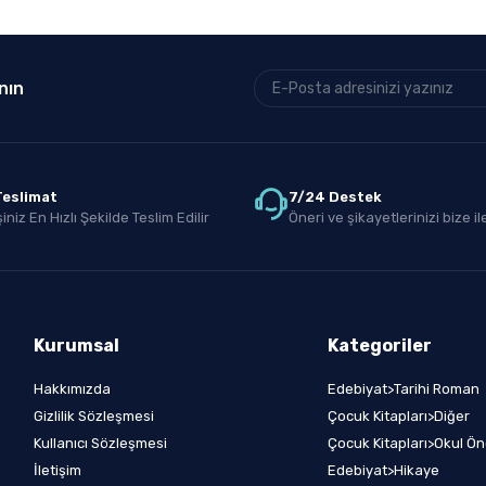
nın
 Teslimat
7/24 Destek
iniz En Hızlı Şekilde Teslim Edilir
Öneri ve şikayetlerinizi bize ile
Kurumsal
Kategoriler
Hakkımızda
Edebiyat>Tarihi Roman
Gizlilik Sözleşmesi
Çocuk Kitapları>Diğer
Kullanıcı Sözleşmesi
Çocuk Kitapları>Okul Ön
İletişim
Edebiyat>Hikaye