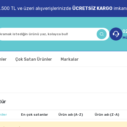
1.500 TL ve üzeri alışverişlerinizde
ÜCRETSİZ KARGO
imkanı
0
Mü
nler
Çok Satan Ürünler
Markalar
tür
iler
En çok satanlar
Ürün adı (A-Z)
Ürün adı (Z-A)