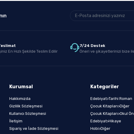
nın
 Teslimat
7/24 Destek
iniz En Hızlı Şekilde Teslim Edilir
Öneri ve şikayetlerinizi bize ile
Kurumsal
Kategoriler
Hakkımızda
Edebiyat>Tarihi Roman
Gizlilik Sözleşmesi
Çocuk Kitapları>Diğer
Kullanıcı Sözleşmesi
Çocuk Kitapları>Okul Ön
İletişim
Edebiyat>Hikaye
Sipariş ve İade Sözleşmesi
Hobi>Diğer