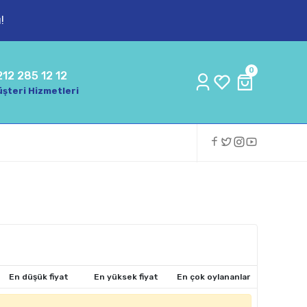
!
0
212 285 12 12
şteri Hizmetleri
En düşük fiyat
En yüksek fiyat
En çok oylananlar