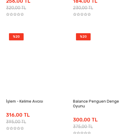
256,00 TL
184,00 TL
320,00 TL
230,00 TL
%20
%20
İşlem - Kelime Avcısı
Balance Penguen Denge
Oyunu
316,00 TL
300,00 TL
395,00 TL
375,00 TL