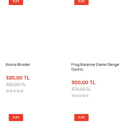
%20
%20
Kızma Birader
Frog Balance Game Denge
Oyunu
320,00 TL
300,00 TL
400,00 TL
375,00 TL
%20
%20