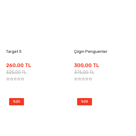
Target 5
Çılgın Penguenler
260,00 TL
300,00 TL
325,00 TL
375,00 TL
%20
%20