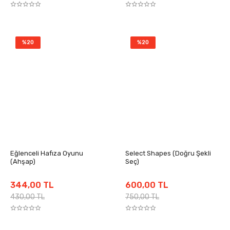
%20
%20
Eğlenceli Hafıza Oyunu
Select Shapes (Doğru Şekli
(Ahşap)
Seç)
344,00 TL
600,00 TL
430,00 TL
750,00 TL