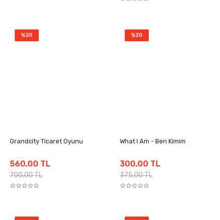
%20
%20
Grandcity Ticaret Oyunu
What I Am - Ben Kimim
560,00 TL
300,00 TL
700,00 TL
375,00 TL