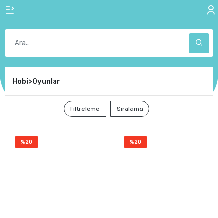
Hobi>Oyunlar
Filtreleme
Sıralama
%20
%20