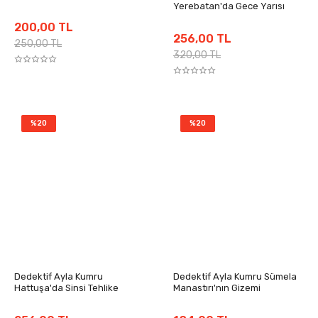
Yerebatan'da Gece Yarısı
200,00 TL
256,00 TL
250,00 TL
320,00 TL
%20
%20
Dedektif Ayla Kumru
Dedektif Ayla Kumru Sümela
Hattuşa'da Sinsi Tehlike
Manastırı'nın Gizemi