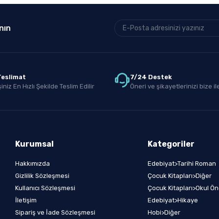
nın
 Teslimat
7/24 Destek
iniz En Hızlı Şekilde Teslim Edilir
Öneri ve şikayetlerinizi bize ile
Kurumsal
Kategoriler
Hakkımızda
Edebiyat>Tarihi Roman
Gizlilik Sözleşmesi
Çocuk Kitapları>Diğer
Kullanıcı Sözleşmesi
Çocuk Kitapları>Okul Ön
İletişim
Edebiyat>Hikaye
Sipariş ve İade Sözleşmesi
Hobi>Diğer