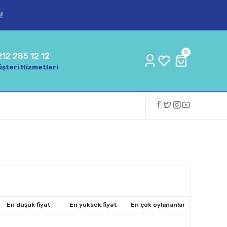
!
0
212 285 12 12
şteri Hizmetleri
En düşük fiyat
En yüksek fiyat
En çok oylananlar