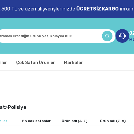
1.500 TL ve üzeri alışverişlerinizde
ÜCRETSİZ KARGO
imkanı
0
Mü
nler
Çok Satan Ürünler
Markalar
at>Polisiye
iler
En çok satanlar
Ürün adı (A-Z)
Ürün adı (Z-A)