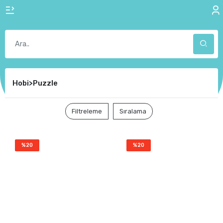
Hobi>Puzzle
Filtreleme
Sıralama
%20
%20