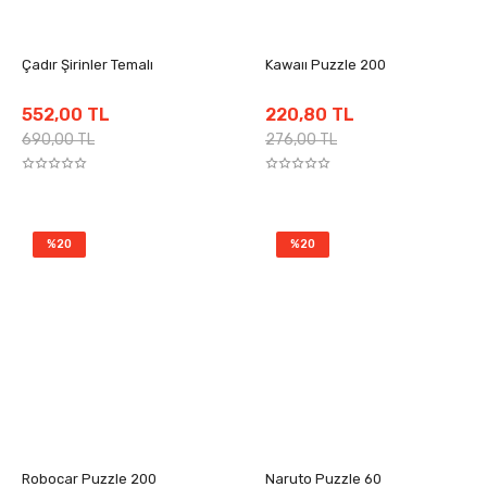
Çadır Şirinler Temalı
Kawaıı Puzzle 200
552,00 TL
220,80 TL
690,00 TL
276,00 TL
%20
%20
Robocar Puzzle 200
Naruto Puzzle 60