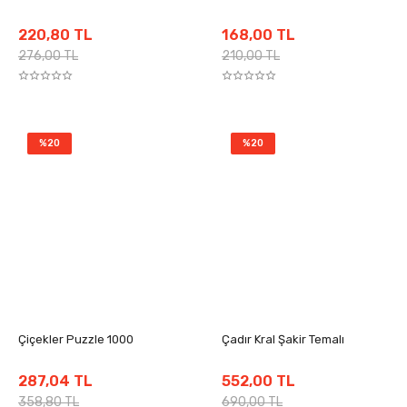
220,80 TL
168,00 TL
276,00 TL
210,00 TL
%20
%20
Çiçekler Puzzle 1000
Çadır Kral Şakir Temalı
287,04 TL
552,00 TL
358,80 TL
690,00 TL