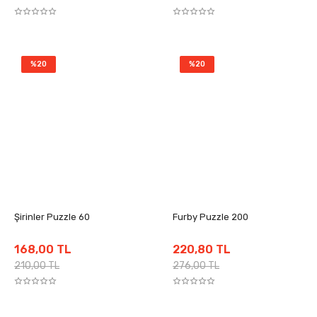
%20
%20
Şirinler Puzzle 60
Furby Puzzle 200
168,00 TL
220,80 TL
210,00 TL
276,00 TL