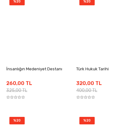
%20
%20
İnsanlığın Medeniyet Destanı
Türk Hukuk Tarihi
260,00 TL
320,00 TL
325,00 TL
400,00 TL
%20
%20