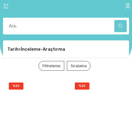
Tarih>İnceleme-Araştırma
Filtreleme
Sıralama
%20
%20