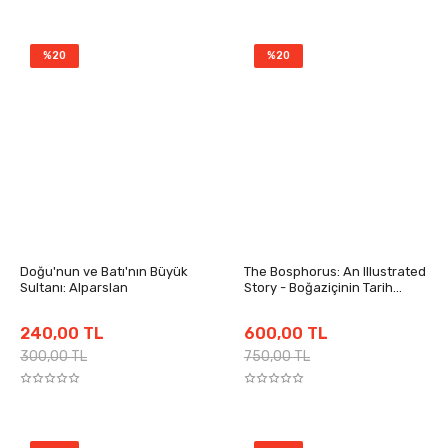
%20
%20
Doğu'nun ve Batı'nın Büyük
The Bosphorus: An Illustrated
Sultanı: Alparslan
Story - Boğaziçinin Tarih
Atlası (İngilizce)
240,00 TL
600,00 TL
300,00 TL
750,00 TL