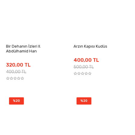
Bir Dehanın İzleri II.
Arzın Kapısı Kudüs
Abdülhamid Han
400,00 TL
320,00 TL
500,00 TL
400,00 TL
%20
%20