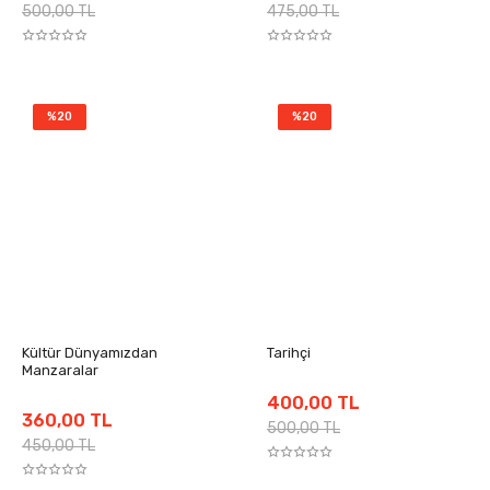
500,00 TL
475,00 TL
%20
%20
Kültür Dünyamızdan
Tarihçi
Manzaralar
400,00 TL
360,00 TL
500,00 TL
450,00 TL