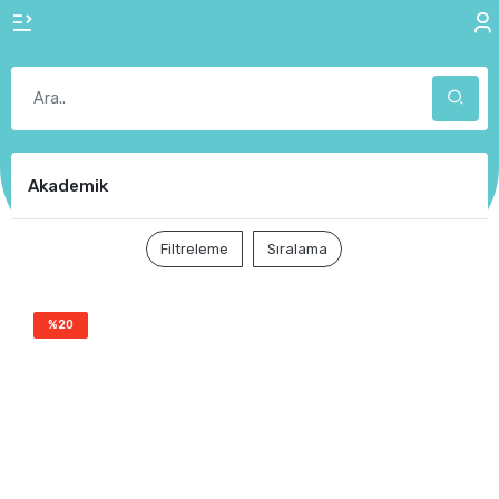
Akademik
Filtreleme
Sıralama
%20