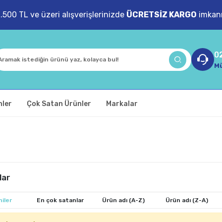
1.500 TL ve üzeri alışverişlerinizde
ÜCRETSİZ KARGO
imkanı
0
Mü
nler
Çok Satan Ürünler
Markalar
lar
iler
En çok satanlar
Ürün adı (A-Z)
Ürün adı (Z-A)