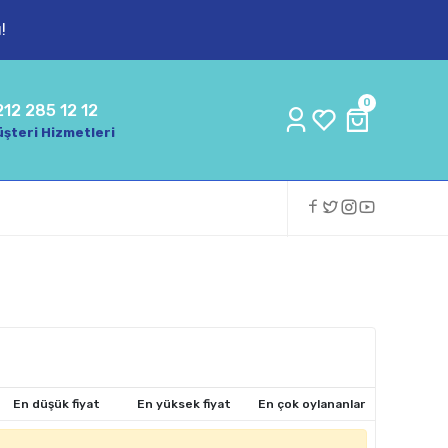
!
0
212 285 12 12
şteri Hizmetleri
En düşük fiyat
En yüksek fiyat
En çok oylananlar