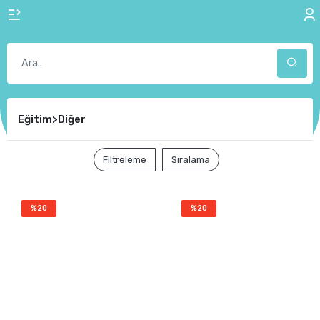
Eğitim>Diğer
Filtreleme
Sıralama
%20
%20