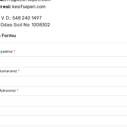
resi:
kesifseperi.com
 V. D.: 548 240 1497
 Odası Sicil No: 1008302
m Formu
oyadınız
*
Numaranız
*
Adresiniz
*