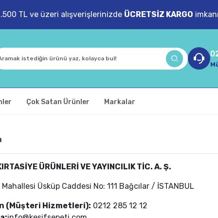
1.500 TL ve üzeri alışverişlerinizde
ÜCRETSİZ KARGO
imkanı
0
Mü
nler
Çok Satan Ürünler
Markalar
m
KIRTASİYE ÜRÜNLERİ VE YAYINCILIK TİC. A. Ş.
 Mahallesi Üsküp Caddesi No: 111 Bağcılar / İSTANBUL
n (Müşteri Hizmetleri):
0212 285 12 12
a:
info@kesifsepeti.com