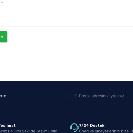
z
*
er
nın
 Teslimat
7/24 Destek
iniz En Hızlı Şekilde Teslim Edilir
Öneri ve şikayetlerinizi bize ile