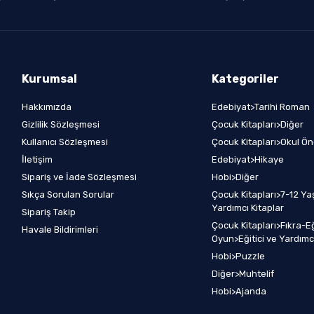
Kurumsal
Kategoriler
Hakkımızda
Edebiyat>Tarihi Roman
Gizlilik Sözleşmesi
Çocuk Kitapları>Diğer
Kullanıcı Sözleşmesi
Çocuk Kitapları>Okul Ön
İletişim
Edebiyat>Hikaye
Sipariş ve İade Sözleşmesi
Hobi>Diğer
Sıkça Sorulan Sorular
Çocuk Kitapları>7-12 Yaş
Yardımcı Kitaplar
Sipariş Takip
Çocuk Kitapları>Fıkra-E
Havale Bildirimleri
Oyun>Eğitici ve Yardımcı
Hobi>Puzzle
Diğer>Muhtelif
Hobi>Ajanda