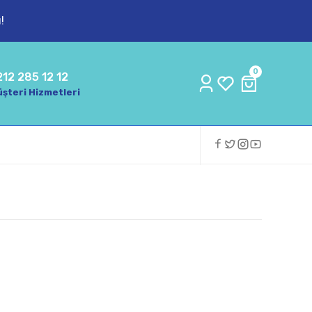
!
0
212 285 12 12
şteri Hizmetleri