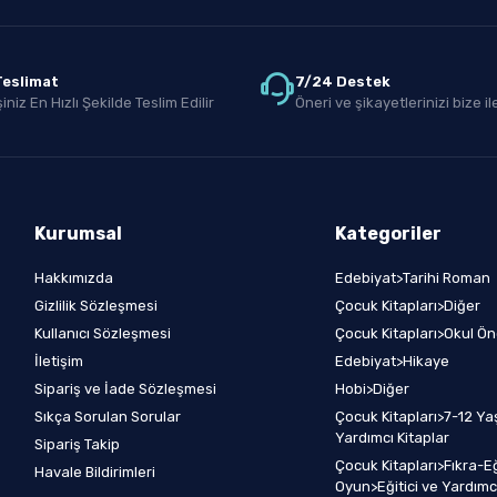
 Teslimat
7/24 Destek
iniz En Hızlı Şekilde Teslim Edilir
Öneri ve şikayetlerinizi bize ile
Kurumsal
Kategoriler
Hakkımızda
Edebiyat>Tarihi Roman
Gizlilik Sözleşmesi
Çocuk Kitapları>Diğer
Kullanıcı Sözleşmesi
Çocuk Kitapları>Okul Ön
İletişim
Edebiyat>Hikaye
Sipariş ve İade Sözleşmesi
Hobi>Diğer
Sıkça Sorulan Sorular
Çocuk Kitapları>7-12 Yaş
Yardımcı Kitaplar
Sipariş Takip
Çocuk Kitapları>Fıkra-E
Havale Bildirimleri
Oyun>Eğitici ve Yardımcı