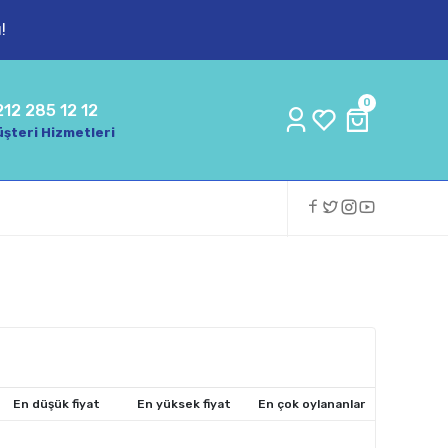
!
0
212 285 12 12
şteri Hizmetleri
En düşük fiyat
En yüksek fiyat
En çok oylananlar