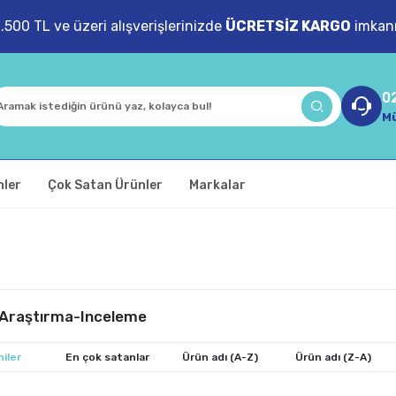
1.500 TL ve üzeri alışverişlerinizde
ÜCRETSİZ KARGO
imkanı
0
Mü
nler
Çok Satan Ürünler
Markalar
>Araştırma-Inceleme
iler
En çok satanlar
Ürün adı (A-Z)
Ürün adı (Z-A)