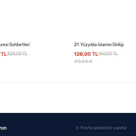
resi Sohbetleri
21. Yüzyılda İslamın Dirilişi
 TL
325,00 TL
128,00 TL
160,00 TL
nın