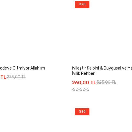
%20
cdeye Gitmiyor Allah'ım
İyileştir Kalbini & Duygusal ve M
İyilik Rehberi
 TL
275,00 TL
260,00 TL
325,00 TL
%20