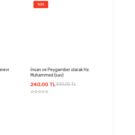
%20
anevi
İnsan ve Peygamber olarak Hz.
Muhammed (sav)
240,00 TL
300,00 TL