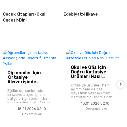
Çocuk Kitapları>Okul
Edebiyat>Hikaye
H
Öncesi>Dini
Okul ve Ofis İçin
Doğru Kırtasiye
Öğrenciler İçin
Ürünleri Nasıl
Kırtasiye
Seçilir?
Alışverişinde
Kırtasiye ürünleri, hem
Tasarruf Etmenin
eğitim hem de ofis
Yolları
Eğitim dönemlerinde
hayatının vazgeçilmez
kırtasiye alışverişi aile
parçalarıdır. Doğru ürün
bütçeleri için önemli bir
seçimi; verimliliği artırır,
kalem haline gelir. Ancak
18.01.2026 02:10
maliyetleri düşürür ve
doğru planlama ile hem
18.01.2026 02:10
Devamını oku
kullanım süresini uzatır.
kaliteli ürünler almak hem
Peki okul ve ofis için
Devamını oku
de tasarruf etmek
kırtasiye alışverişi yaparken
mümkündür.
nelere dikkat edilmelidir?