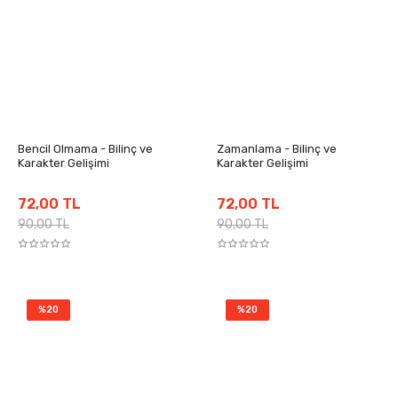
Bencil Olmama - Bilinç ve
Zamanlama - Bilinç ve
Karakter Gelişimi
Karakter Gelişimi
72,00 TL
72,00 TL
90,00 TL
90,00 TL
%20
%20