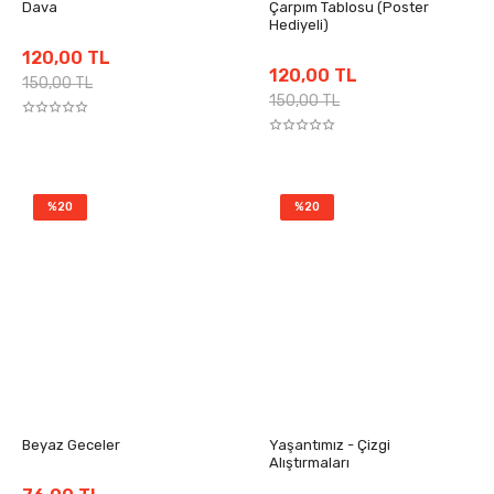
Dava
Çarpım Tablosu (Poster
Hediyeli)
120,00 TL
120,00 TL
150,00 TL
150,00 TL
%20
%20
Beyaz Geceler
Yaşantımız - Çizgi
Alıştırmaları