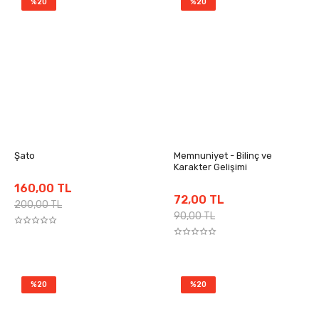
%20
%20
Şato
Memnuniyet - Bilinç ve
Karakter Gelişimi
160,00 TL
72,00 TL
200,00 TL
90,00 TL
%20
%20